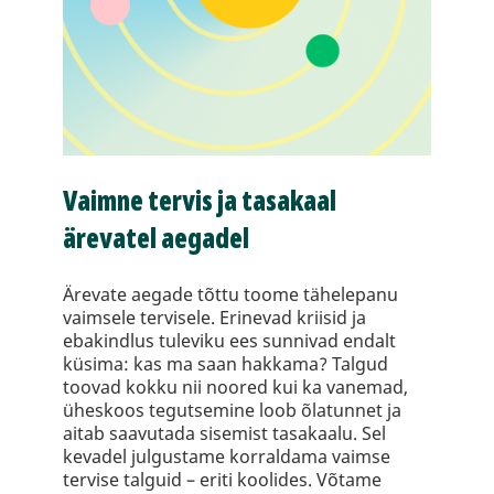
Vaimne tervis ja tasakaal
ärevatel aegadel
Ärevate aegade tõttu toome tähelepanu
vaimsele tervisele. Erinevad kriisid ja
ebakindlus tuleviku ees sunnivad endalt
küsima: kas ma saan hakkama? Talgud
toovad kokku nii noored kui ka vanemad,
üheskoos tegutsemine loob õlatunnet ja
aitab saavutada sisemist tasakaalu. Sel
kevadel julgustame korraldama vaimse
tervise talguid – eriti koolides. Võtame