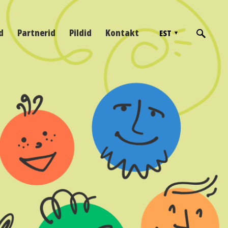
d
Partnerid
Pildid
Kontakt
EST