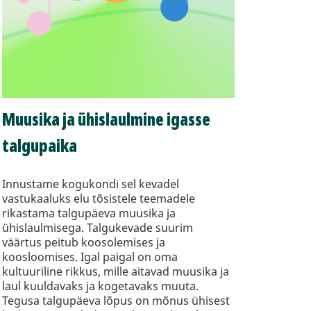
Muusika ja ühislaulmine igasse
talgupaika
Innustame kogukondi sel kevadel
vastukaaluks elu tõsistele teemadele
rikastama talgupäeva muusika ja
ühislaulmisega. Talgukevade suurim
väärtus peitub koosolemises ja
koosloomises. Igal paigal on oma
kultuuriline rikkus, mille aitavad muusika ja
laul kuuldavaks ja kogetavaks muuta.
Tegusa talgupäeva lõpus on mõnus ühisest