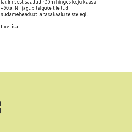
laulmisest saadud rõõm hinges koju kaasa
võtta. Nii jagub talgutelt leitud
südameheadust ja tasakaalu teistelegi.
Loe lisa
3