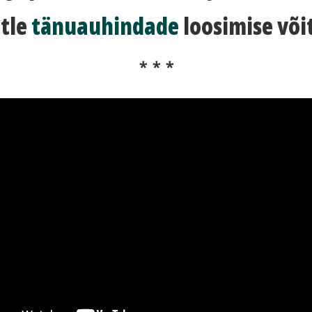
tle
tänuauhindade
loosimise võit
* * *