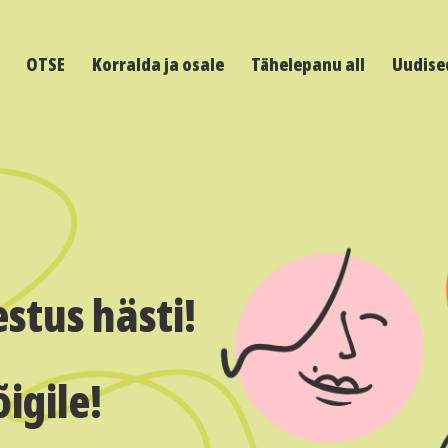
OTSE
Korralda ja osale
Tähelepanu all
Uudise
stus hästi!
igile!