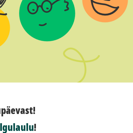
upäevast!
lgulaulu
!