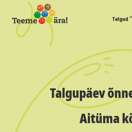
Talgud
Talgupäev õnne
Aitüma kõ