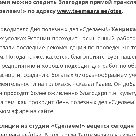
ками можно следить благодаря прямой трансл
делаем!» по адресу
www.teemeara.ee/otse
.
ководителя Дня полезных дел «Сделаем!»
Хенрика
сех уголках Эстонии проходит насыщенный работо
слали последние рекомендации по проведению т
м. Погода также, кажется, благоприятствует наше
предприятию и хорошо подходит для работ по о
асности, созданию богатых биоразнообразием уч
деятельности на толоках», - сказал Рааве. Он доба
и проходят более оживленно благодаря т.н. куль
за тем, как проходит День полезных дел «Сделаем
ямом эфире на сайте.
сляция
из студии «Сделаем!» ведется сегодня
emeara.ee/otse
. В год, когда Тарту является куль