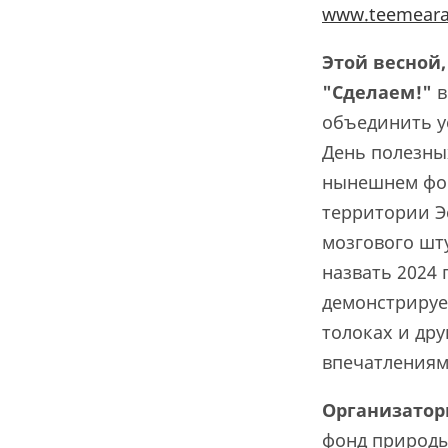
www.teemeara
Этой весной,
"Сделаем!"
в
объединить у
День полезных
нынешнем фор
территории Эс
мозгового шт
назвать 2024 
демонстрируе
толоках и др
впечатлениям
Организатор
фонд природы