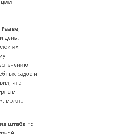
яции
 Рааве
,
й день.
олок их
му
беспечению
ебных садов и
вил, что
турным
!», можно
 из штаба
по
турной