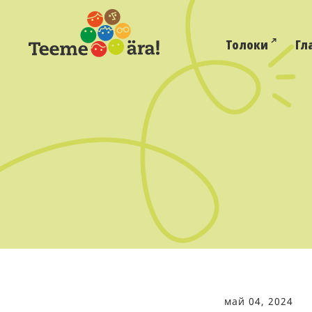
Толоки
Гл
май 04, 2024