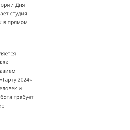
тории Дня
ает студия
к в прямом
ляется
ках
разием
«Тарту 2024»
еловек и
бота требует
ко