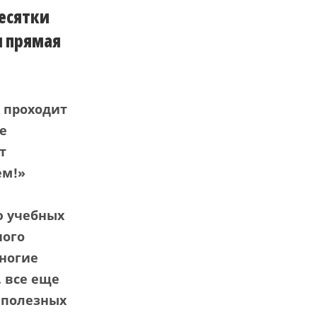
есятки
я прямая
проходит
е
т
ем!»
ю учебных
ного
многие
,
все еще
я
полезных