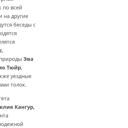
 по всей
и на другие
дутся беседы с
водятся
елятся
с
,
 природы
Эва
мо Тю
й
р
,
акже уездные
ами толок.
тета
релия Кангур,
анта
олодежной