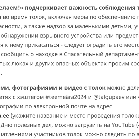
елаем!» подчеркивает
важность соблюдения 
и
во время толок, включая меры по обеспечению
асности, а также надзор за маленькими детьми,
и обнаружении взрывного устройства или предмет
зя к нему прикасаться - следует оградить его ме
 сообщить о находке в Спасательный департамен
ытых люках и других опасных объектах просим со
.
ям
и
, фотографиями и видео
с толок
можно дели
етях с хэштегом #teemeära2024 и @talgupaev или
тографии по электронной почте на адрес
.ee
(укажите название и место проведения толоки
Дню полезных дел, можно загрузить на YouTube (
ечатлениями участников толок можно следить по 