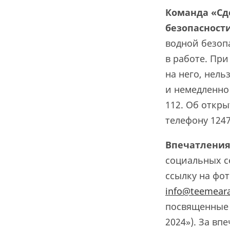
Команда «Сд
безопасност
водной безоп
в работе. Пр
на него, нель
и немедленно
112. Об откр
телефону 1247
Впечатлени
социальных с
ссылку на фо
info@teemeara
посвященные 
2024»). За вп