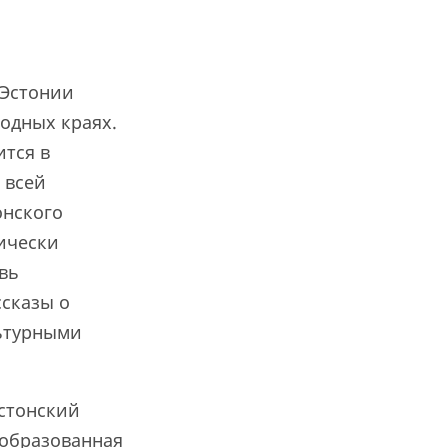
 Эстонии
родных краях.
ится в
 всей
онского
ически
овь
сказы о
льтурными
стонский
 образованная