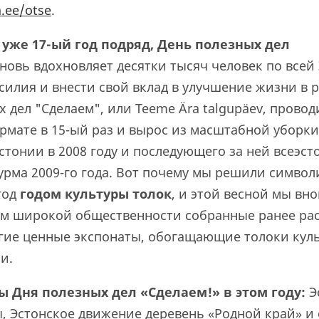
.ee/otse
.
 уже 17-ый год подряд, День полезных дел
новь вдохновляет десятки тысяч человек по всей
силия и внести свой вклад в улучшение жизни в 
 дел "Сделаем", или Teeme Ära talgupäev, провод
мате в 15-ый раз и вырос из масштабной уборки
тонии в 2008 году и последующего за ней всеэст
урма 2009-го года. Вот почему мы решили символ
год
годом культуры толок
, и этой весной мы вн
м широкой общественности собранные ранее рас
угие ценные экспонаты, обогащающие толоки ку
и.
ы Дня полезных дел «Сделаем!» в этом году:
Э
, Эстонское движение деревень «Родной край» и