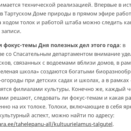
имается технической реализацией. Впервые в ис
 в Тартуском Доме природы в прямом эфире работ
За ходом толок и работой штаба можно следить ка
в записи.
и фокус-темы Дня полезных дел этого года
: в
ве со Спасательным департаментом внимание уде
ков, связанных с водоемами вблизи домов, в рам
еленая школа» создаются богатыми биоразнооб
огороды при детских садах и школах, а в рамках 
вятся филиалами культуры. Конечно же, каждый ч
ами решают, следовать ли фокус-темам и какая ра
нно на их толоке. Толоки, включающие в себя яр
ультурный аспект, можно найти по адресу:
ra.ee/tahelepanu-all/kultuurielamus-talgutel
.