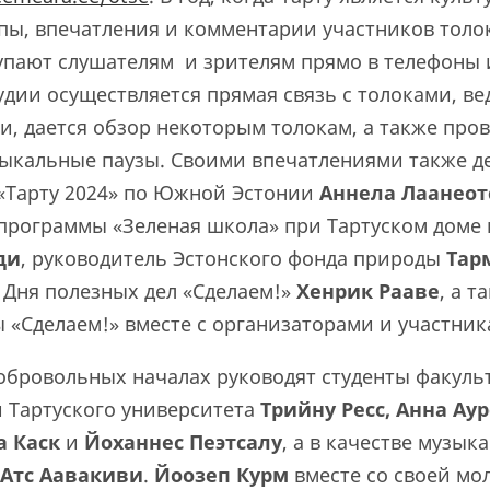
пы, впечатления и комментарии участников толок
упают слушателям и зрителям прямо в телефоны 
удии осуществляется прямая связь с толоками, ве
и, дается обзор некоторым толокам, а также про
ыкальные паузы. Своими впечатлениями также д
«Тарту 2024» по Южной Эстонии
Аннела Лаанеот
программы «Зеленая школа» при Тартуском доме
ди
, руководитель Эстонского фонда природы
Тар
 Дня полезных дел «Сделаем!»
Хенрик Рааве
, а т
 «Сделаем!» вместе с организаторами и участник
обровольных началах руководят студенты факуль
 Тартуского университета
Трийну Ресс, Анна Ау
а Каск
и
Йоханнес Пе
э
тсалу
, а в качестве музык
Атс Аавакиви
.
Йоозеп Курм
вместе со своей м