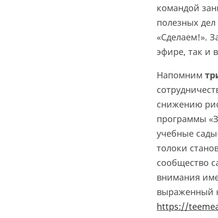
командой зан
полезных дел
«Сделаем!». 
эфире, так и 
Напомним
тр
сотрудничест
снижению рис
программы «З
учебные сады-
толоки стано
сообщество с
внимания име
выраженный к
https://teemea