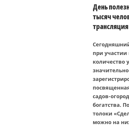
День полез
тысяч челов
трансляция
Сегодняшни
при участии
количество 
значительно
зарегистрир
посвященн
а
садов-огоро
богатства
.
П
толоки «Сде
можно на ни