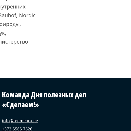
нутренних
auhof, Nordic
природы,
ук,
нистерство
Команда Дня полезных дел
«Сделаем!»
info@teemeara.ee
+372 5565 7626