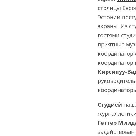
столицы Евро
Эстонии пост
экраны. Из ст
гостями студи
приятные муз
координатор 
координатор 
Кирсипуу-Ва
руководитель
координаторы
Студией
на д
журналистики
Геттер Ми
й
д
задействован