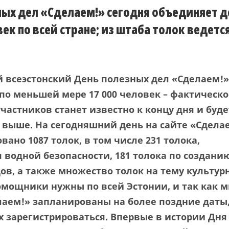
ных дел «Сделаем!» сегодня объединяет д
ек по всей стране; из штаба толок ведетс
й
всеэстонск
ий
День полезных дел «Сделаем!»
 по меньшей мере
17 000 человек – фактическо
участников станет известно
к концу
дня и буде
 выше. На сегодняшний день на
сайте «Сдела
овано 10
87 толок,
в том числе 231
толока,
я
водной безопасности, 181 т
олока по создани
дов
, а также множество т
олок на тему культур
омощники нужны по всей
Эстонии,
и так как 
лаем!» запланированы на более поздние даты
х зарегистрироваться.
Впервые в истории Дн