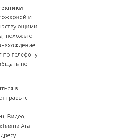
техники
 пожарной и
 участвующими
а, похожего
стонахождение
т по телефону
общать по
ться в
 отправьте
). Видео,
«Teeme Ära
адресу