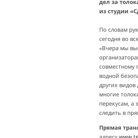
дел
за толо
из
студии
«С
По словам ру
сегодня во в
«Вчера мы вы
организатора
совместному 
водной безоп
других видов 
многие толок
перекусам, а 
следить в пр
Прямая тран
адресу
www.te