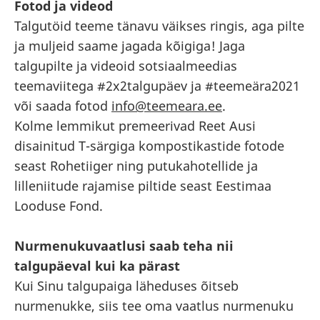
Fotod ja videod
Talgutöid teeme tänavu väikses ringis, aga pilte
ja muljeid saame jagada kõigiga! Jaga
talgupilte ja videoid sotsiaalmeedias
teemaviitega #2x2talgupäev ja #teemeära2021
või saada fotod
info@teemeara.ee
.
Kolme lemmikut premeerivad Reet Ausi
disainitud T-särgiga kompostikastide fotode
seast Rohetiiger ning putukahotellide ja
lilleniitude rajamise piltide seast Eestimaa
Looduse Fond.
Nurmenukuvaatlusi saab teha nii
talgupäeval kui ka pärast
Kui Sinu talgupaiga läheduses õitseb
nurmenukke, siis tee oma vaatlus nurmenuku