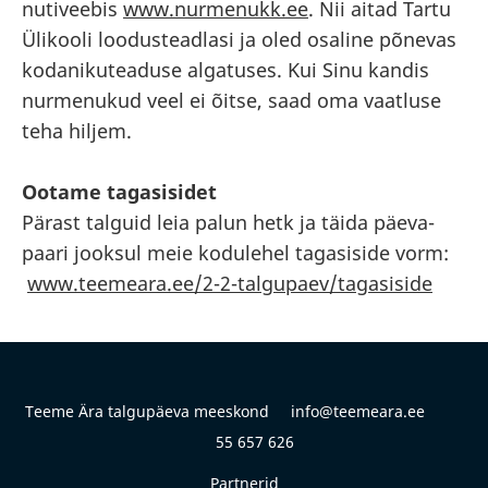
nutiveebis
www.nurmenukk.ee
. Nii aitad Tartu
Ülikooli loodusteadlasi ja oled osaline põnevas
kodanikuteaduse algatuses. Kui Sinu kandis
nurmenukud veel ei õitse, saad oma vaatluse
teha hiljem.
Ootame tagasisidet
Pärast talguid leia palun hetk ja täida päeva-
paari jooksul meie kodulehel tagasiside vorm:
www.teemeara.ee/2-2-talgupaev/tagasiside
Teeme Ära talgupäeva meeskond info@teemeara.ee
55 657 626
Partnerid