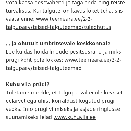
Võta kaasa desovahend ja taga enda ning teiste
turvalisus. Kui talgutel on kavas lõket teha, siis
vaata enne:
www.teemeara.ee/2-2-
talgupaev/teised-talguteemad/tuleohutus
... ja ohutult ümbritsevale keskkonnale
Loe kuidas hoida lindude pesitsusrahu ja miks
prügi koht pole lõkkes:
www.teemeara.ee/2-2-
talgupaev/teised-talguteemad
Kuhu viia prügi?
Tuletame meelde, et talgupäeval ei ole keskset
eelarvet ega ühist korraldust kogutud prügi
veoks. Info prügi viimiseks ja asjade ringlusse
suunamiseks leiad
www.kuhuviia.ee