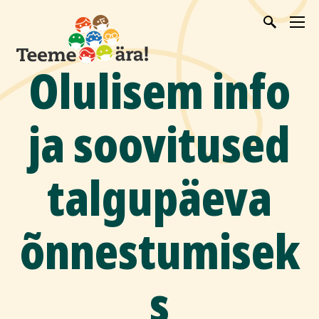
Olulisem info
ja soovitused
talgupäeva
õnnestumisek
s