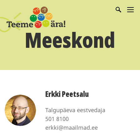
Meeskond
Erkki Peetsalu
Talgupäeva eestvedaja
501 8100
erkki@maailmad.ee