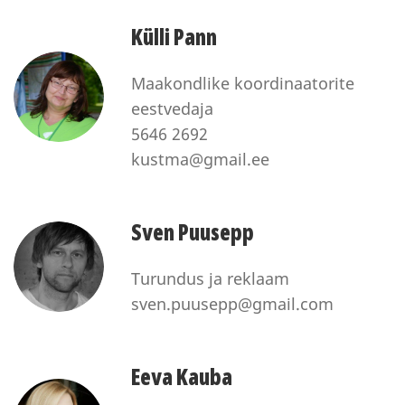
Külli Pann
Maakondlike koordinaatorite
eestvedaja
5646 2692
kustma@gmail.ee
Sven Puusepp
Turundus ja reklaam
sven.puusepp@gmail.com
Eeva Kauba