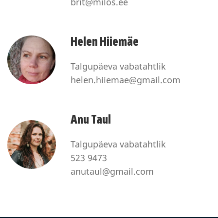
brit@milos.ee
Helen Hiiemäe
Talgupäeva vabatahtlik
helen.hiiemae@gmail.com
Anu Taul
Talgupäeva vabatahtlik
523 9473
anutaul@gmail.com