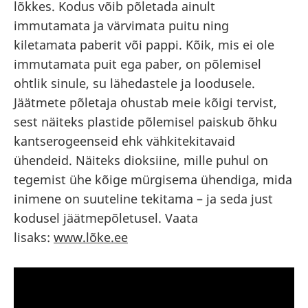
lõkkes. Kodus võib põletada ainult
immutamata ja värvimata puitu ning
kiletamata paberit või pappi. Kõik, mis ei ole
immutamata puit ega paber, on põlemisel
ohtlik sinule, su lähedastele ja loodusele.
Jäätmete põletaja ohustab meie kõigi tervist,
sest näiteks plastide põlemisel paiskub õhku
kantserogeenseid ehk vähkitekitavaid
ühendeid. Näiteks dioksiine, mille puhul on
tegemist ühe kõige mürgisema ühendiga, mida
inimene on suuteline tekitama – ja seda just
kodusel jäätmepõletusel. Vaata
lisaks:
www.lõke.ee