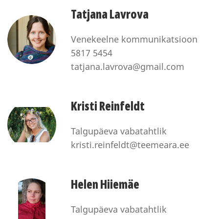
Tatjana Lavrova
Venekeelne kommunikatsioon
5817 5454
tatjana.lavrova@gmail.com
Kristi Reinfeldt
Talgupäeva vabatahtlik
kristi.reinfeldt@teemeara.ee
Helen Hiiemäe
Talgupäeva vabatahtlik