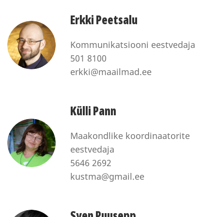
Erkki Peetsalu
Kommunikatsiooni eestvedaja
501 8100
erkki@maailmad.ee
Külli Pann
Maakondlike koordinaatorite
eestvedaja
5646 2692
kustma@gmail.ee
Sven Puusepp