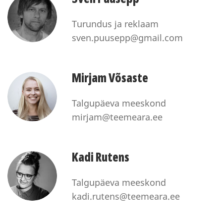
Turundus ja reklaam
sven.puusepp@gmail.com
Mirjam Võsaste
Talgupäeva meeskond
mirjam@teemeara.ee
Kadi Rutens
Talgupäeva meeskond
kadi.rutens@teemeara.ee