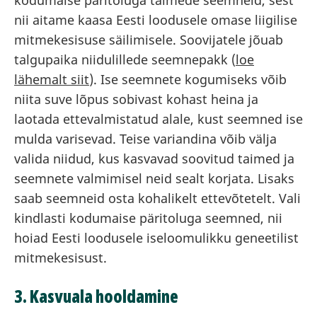
kodumaise päritoluga taimede seemneid, sest
nii aitame kaasa Eesti loodusele omase liigilise
mitmekesisuse säilimisele. Soovijatele jõuab
talgupaika niidulillede seemnepakk (
loe
lähemalt siit
). Ise seemnete kogumiseks võib
niita suve lõpus sobivast kohast heina ja
laotada ettevalmistatud alale, kust seemned ise
mulda varisevad. Teise variandina võib välja
valida niidud, kus kasvavad soovitud taimed ja
seemnete valmimisel neid sealt korjata. Lisaks
saab seemneid osta kohalikelt ettevõtetelt. Vali
kindlasti kodumaise päritoluga seemned, nii
hoiad Eesti loodusele iseloomulikku geneetilist
mitmekesisust.
3. Kasvuala hooldamine