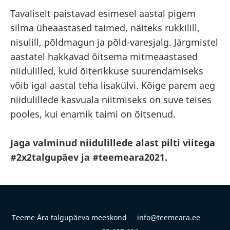
Tavaliselt paistavad esimesel aastal pigem
silma üheaastased taimed, näiteks rukkilill,
nisulill, põldmagun ja põld-varesjalg. Järgmistel
aastatel hakkavad õitsema mitmeaastased
niidulilled, kuid õiterikkuse suurendamiseks
võib igal aastal teha lisakülvi. Kõige parem aeg
niidulillede kasvuala niitmiseks on suve teises
pooles, kui enamik taimi on õitsenud.
Jaga valminud niidulillede alast pilti viitega
#2x2talgupäev ja #teemeara2021.
Teeme Ära talgupäeva meeskond info@teemeara.ee