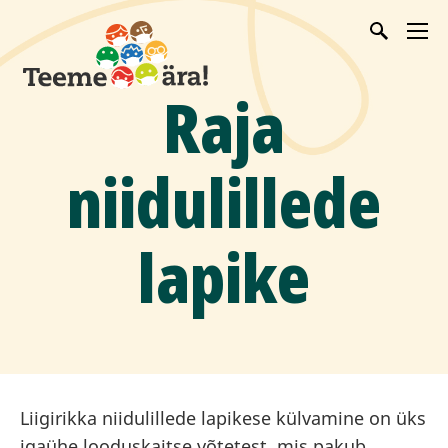
Raja
niidulillede
lapike
Liigirikka niidulillede lapikese külvamine on üks
igaühe looduskaitse võtetest, mis pakub