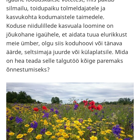
silmailu, toidupaiku tolmeldajatele ja
kasvukohta kodumaistele taimedele.
Koduse niidulillede kasvuala loomine on
jõukohane igaühele, et aidata tuua elurikkust
meie ümber, olgu siis koduhoovi või tänava
äärde, seltsimaja juurde või külaplatsile. Mida
on hea teada selle talgutöö kõige paremaks
õnnestumiseks?