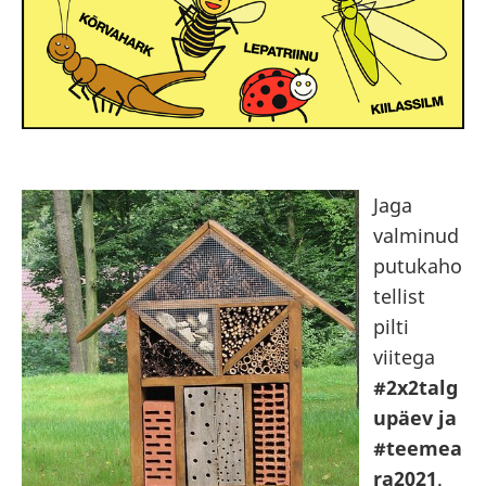
Jaga
valminud
putukaho
tellist
pilti
viitega
#2x2talg
upäev ja
#teemea
ra2021
.