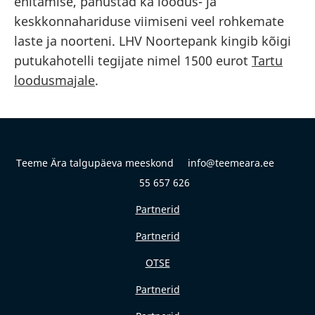
ehitamise, panustad ka loodus- ja
keskkonnahariduse viimiseni veel rohkemate
laste ja noorteni. LHV Noortepank kingib kõigi
putukahotelli tegijate nimel 1500 eurot
Tartu
loodusmajale
.
Teeme Ära talgupäeva meeskond info@teemeara.ee
55 657 626
Partnerid
Partnerid
OTSE
Partnerid