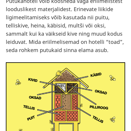
Putukahotell võib koosneda väga eriilmelistest
looduslikest materjalidest. Erinevate liikide
ligimeelitamiseks võib kasutada nii puitu,
telliskive, heina, käbisid, multši või oksi,
sammalt kui ka väikseid kive ning muud kodus
leiduvat. Mida eriilmelisemad on hotelli “toad”,
seda rohkem putukaid sinna elama asub.