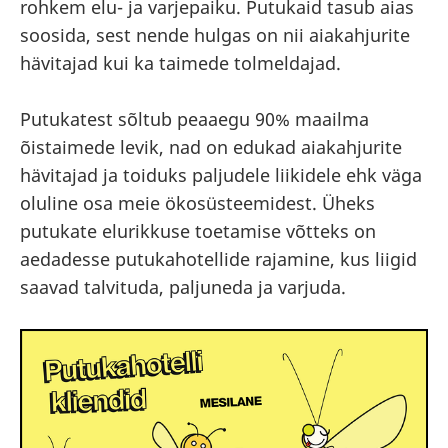
rohkem elu- ja varjepaiku. Putukaid tasub aias
soosida, sest nende hulgas on nii aiakahjurite
hävitajad kui ka taimede tolmeldajad.
Putukatest sõltub peaaegu 90% maailma
õistaimede levik, nad on edukad aiakahjurite
hävitajad ja toiduks paljudele liikidele ehk väga
oluline osa meie ökosüsteemidest. Üheks
putukate elurikkuse toetamise võtteks on
aedadesse putukahotellide rajamine, kus liigid
saavad talvituda, paljuneda ja varjuda.