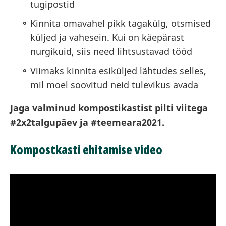
tugipostid
Kinnita omavahel pikk tagakülg, otsmised
küljed ja vahesein. Kui on käepärast
nurgikuid, siis need lihtsustavad tööd
Viimaks kinnita esiküljed lähtudes selles,
mil moel soovitud neid tulevikus avada
Jaga valminud kompostikastist pilti viitega
#2x2talgupäev ja #teemeara2021.
Kompostkasti ehitamise video