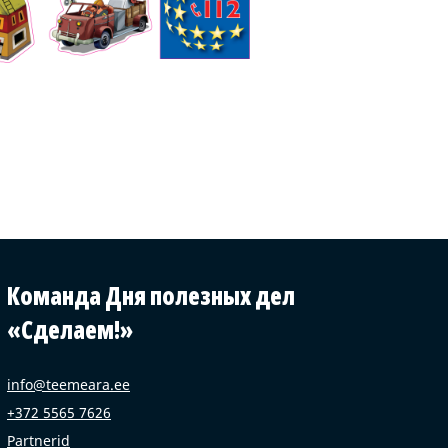
Команда Дня полезных дел
«Сделаем!»
info@teemeara.ee
+372 5565 7626
Partnerid