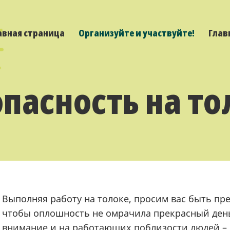
авная страница
Организуйте и участвуйте!
Глав
опасность на то
Выполняя работу на толоке, просим вас быть п
чтобы оплошность не омрачила прекрасный ден
внимание и на работающих поблизости людей – е