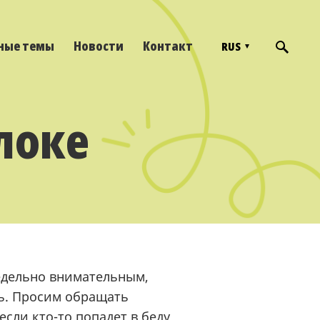
ные темы
Новости
Контакт
RUS
локе
редельно внимательным,
ь. Просим обращать
сли кто-то попадет в беду