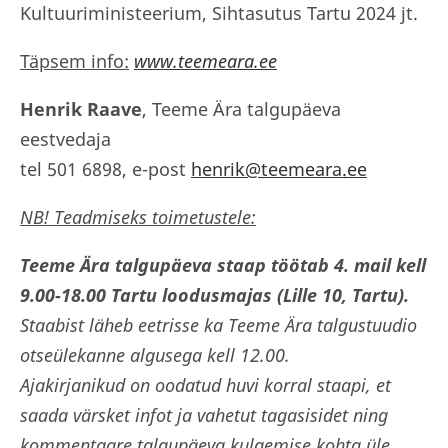
Kultuuriministeerium, Sihtasutus Tartu 2024 jt.
Täpsem info:
www.teemeara.ee
Henrik Raave
, Teeme Ära talgupäeva
eestvedaja
tel 501 6898, e-post
henrik@teemeara.ee
NB! Teadmiseks toimetustele:
Teeme Ära talgupäeva staap töötab 4. mail kell
9.00-18.00 Tartu loodusmajas (Lille 10, Tartu).
Staabist läheb eetrisse ka Teeme Ära talgustuudio
otseülekanne algusega kell 12.00.
Ajakirjanikud on oodatud huvi korral staapi, et
saada värsket infot ja vahetut tagasisidet ning
kommentaare talgupäeva kulgemise kohta üle