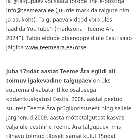
ja @talgupaev või saata fotode link e-postiga
info@teemeara.ee
(juurde märkida talgute nimi
ja asukoht). Talgupäeva videod võib üles
laadida YouTube’i (märksõna ”Teeme Ära
2024”). Talguleidude otsenoppeid üle Eesti saab
jälgida
www.teemeara.ee/otse
.
Juba 17ndat aastat Teeme Ära egiidi all
toimuv igakevadine talgupäev
on üks
suuremaid vabatahtlike osalusega
kodanikualgatusi Eestis. 2008. aastal peetud
suurest Teeme Ära prügikoristusest ning sellele
järgnenud 2009. aasta mõttetalgutest kasvas
välja üle-eestiline Teeme Ära talgupäev, mis
tänavu toimub täpselt samal kujul 15ndat