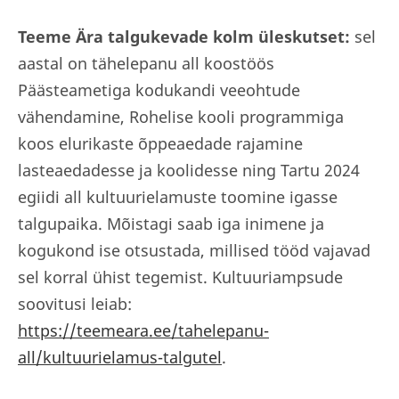
Teeme Ära talgukevade kolm üleskutset:
sel
aastal on tähelepanu all koostöös
Päästeametiga kodukandi veeohtude
vähendamine, Rohelise kooli programmiga
koos elurikaste õppeaedade rajamine
lasteaedadesse ja koolidesse ning Tartu 2024
egiidi all kultuurielamuste toomine igasse
talgupaika. Mõistagi saab iga inimene ja
kogukond ise otsustada, millised tööd vajavad
sel korral ühist tegemist. Kultuuriampsude
soovitusi leiab:
https://teemeara.ee/tahelepanu-
all/kultuurielamus-talgutel
.