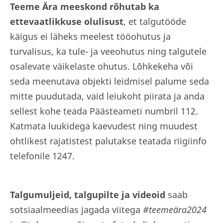
Teeme Ära meeskond rõhutab ka
ettevaatlikkuse olulisust
, et talgutööde
käigus ei läheks meelest tööohutus ja
turvalisus, ka tule- ja veeohutus ning talgutele
osalevate väikelaste ohutus. Lõhkekeha või
seda meenutava objekti leidmisel palume seda
mitte puudutada, vaid leiukoht piirata ja anda
sellest kohe teada Päästeameti numbril 112.
Katmata luukidega kaevudest ning muudest
ohtlikest rajatistest palutakse teatada riigiinfo
telefonile 1247.
Talgumuljeid, talgupilte ja videoid
saab
sotsiaalmeedias jagada viitega
#teemeära2024