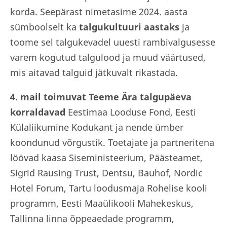
korda. Seepärast nimetasime 2024. aasta
sümboolselt ka
talgukultuuri aastaks
ja
toome sel talgukevadel uuesti rambivalgusesse
varem kogutud talgulood ja muud väärtused,
mis aitavad talguid jätkuvalt rikastada.
4. mail toimuvat Teeme Ära talgupäeva
korraldavad
Eestimaa Looduse Fond, Eesti
Külaliikumine Kodukant ja nende ümber
koondunud võrgustik. Toetajate ja partneritena
löövad kaasa Siseministeerium, Päästeamet,
Sigrid Rausing Trust, Dentsu, Bauhof, Nordic
Hotel Forum, Tartu loodusmaja Rohelise kooli
programm, Eesti Maaülikooli Mahekeskus,
Tallinna linna õppeaedade programm,