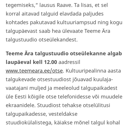
tegemiseks,“ lausus Raave. Ta lisas, et sel
korral aitavad talguid elavdada paljudes
kohtades pakutavad kultuuriampsud ning kogu
talgupäevast saab hea ülevaate Teeme Ära
talgustuudio otseülekandest.
Teeme Ära talgustuudio otseülekanne algab
laupäeval kell 12.00
aadressil
www.teemeara.ee/otse
.
Kultuuripealinna aasta
talgukevade otsestuudiost jõuavad kuulaja-
vaatajani muljed ja meeleolud talgupaikadest
üle Eesti kõigile otse telefonidesse või muudele
ekraanidele. Stuudiost tehakse otselülitusi
talgupaikadesse, vesteldakse
stuudiokülalistega, käiakse mõnel talgul kohal