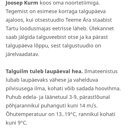
Joosep Kurm
koos oma noortetiimiga.
Tegemist on esimese korraga talgupäeva
ajaloos, kui otsestuudio Teeme Ära staabist
Tartu loodusmajas eetrisse läheb. Ülekannet
saab jälgida talguveebist otse ja ka pärast
talgupäeva lõppu, sest talgustuudio on
järelvaadatav.
Talguilm tuleb laupäeval hea.
Ilmateenistus
lubab laupäevaks vähese ja vahelduva
pilvisusega ilma, kohati võib sadada hoovihma.
Puhub edela- ja läänetuul 3-9, pärastlõunal
põhjarannikul puhanguti kuni 14 m/s.
Õhutemperatuur on 13..19°C, rannikul kohati
kuni 9°C.