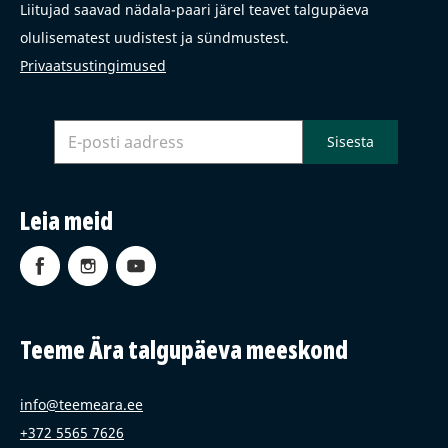
Liitujad saavad nädala-paari järel teavet talgupäeva
olulisematest uudistest ja sündmustest.
Privaatsustingimused
Leia meid
Teeme Ära talgupäeva meeskond
info@teemeara.ee
+372 5565 7626