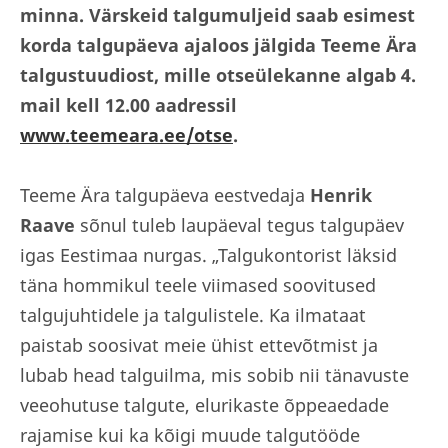
minna. Värskeid talgumuljeid saab esimest
korda talgupäeva ajaloos jälgida Teeme Ära
talgustuudiost, mille otseülekanne algab 4.
mail kell 12.00 aadressil
www.teemeara.ee/otse
.
Teeme Ära talgupäeva eestvedaja
Henrik
Raave
sõnul tuleb laupäeval tegus talgupäev
igas Eestimaa nurgas. „Talgukontorist läksid
täna hommikul teele viimased soovitused
talgujuhtidele ja talgulistele. Ka ilmataat
paistab soosivat meie ühist ettevõtmist ja
lubab head talguilma, mis sobib nii tänavuste
veeohutuse talgute, elurikaste õppeaedade
rajamise kui ka kõigi muude talgutööde