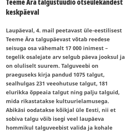
Teeme Ära talgustuudio otseülekandest
keskpäeval
Laupäeval, 4. mail peetavast üle-eestilisest
Teeme Ära talgupäevast võtab reedese
seisuga osa vähemalt 17 000 inimest –
tegelik osalejate arv selgub päeva jooksul ja
on oluliselt suurem. Talguveebi on
praeguseks kirja pandud 1075 talgut,
sealhulgas 231 veeohutuse talgut, 181
elurikka õppeaia talgut ning palju talguid,
mida rikastatakse kultuurielamusega.
Abikäsi oodatakse kõikjal üle Eesti, nii et
sobiva talgu võib isegi veel laupäeva
hommikul talguveebist valida ja kohale