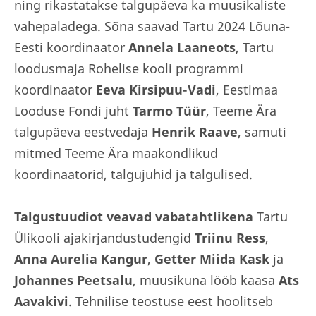
ning rikastatakse talgupäeva ka muusikaliste
vahepaladega. Sõna saavad Tartu 2024 Lõuna-
Eesti koordinaator
Annela Laaneots
, Tartu
loodusmaja Rohelise kooli programmi
koordinaator
Eeva Kirsipuu-Vadi
, Eestimaa
Looduse Fondi juht
Tarmo Tüür
, Teeme Ära
talgupäeva eestvedaja
Henrik Raave
, samuti
mitmed Teeme Ära maakondlikud
koordinaatorid, talgujuhid ja talgulised.
Talgustuudiot veavad vabatahtlikena
Tartu
Ülikooli ajakirjandustudengid
Triinu Ress
,
Anna Aurelia Kangur
,
Getter Miida Kask
ja
Johannes Peetsalu
, muusikuna lööb kaasa
Ats
Aavakivi
. Tehnilise teostuse eest hoolitseb