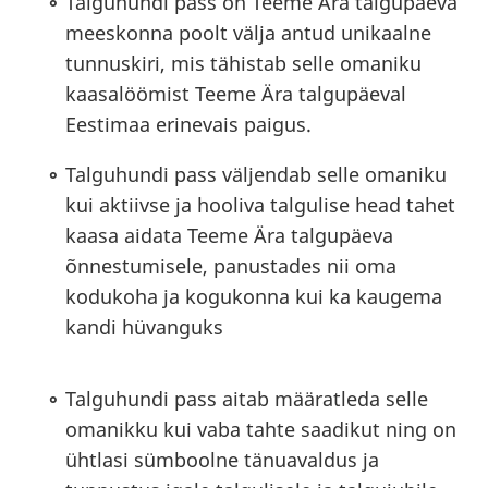
Talguhundi pass on Teeme Ära talgupäeva
meeskonna poolt välja antud unikaalne
tunnuskiri, mis tähistab selle omaniku
kaasalöömist Teeme Ära talgupäeval
Eestimaa erinevais paigus.
Talguhundi pass väljendab selle omaniku
kui aktiivse ja hooliva talgulise head tahet
kaasa aidata Teeme Ära talgupäeva
õnnestumisele, panustades nii oma
kodukoha ja kogukonna kui ka kaugema
kandi hüvanguks
Talguhundi pass aitab määratleda selle
omanikku kui vaba tahte saadikut ning on
ühtlasi sümboolne tänuavaldus ja