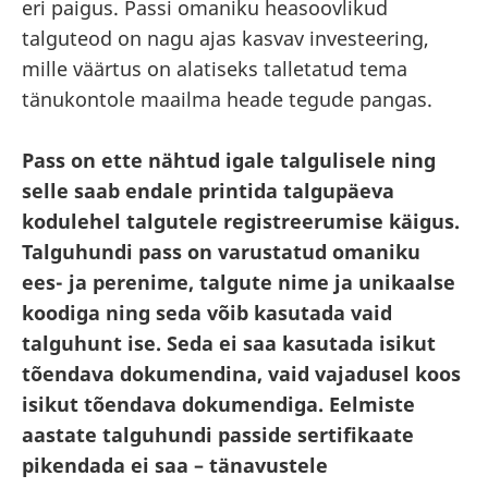
eri paigus. Passi omaniku heasoovlikud
talguteod on nagu ajas kasvav investeering,
mille väärtus on alatiseks talletatud tema
tänukontole maailma heade tegude pangas.
Pass on ette nähtud igale talgulisele ning
selle saab endale printida talgupäeva
kodulehel talgutele registreerumise käigus.
Talguhundi pass on varustatud omaniku
ees- ja perenime, talgute nime ja unikaalse
koodiga ning seda võib kasutada vaid
talguhunt ise. Seda ei saa kasutada isikut
tõendava dokumendina, vaid vajadusel koos
isikut tõendava dokumendiga. Eelmiste
aastate talguhundi passide sertifikaate
pikendada ei saa – tänavustele