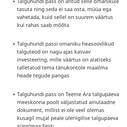
Talguhundi pass on antud selle omanikule
tasuta ning seda ei saa osta, müüa ega
vahetada, kuid sellel on suurem väärtus
kui rahas saab mõõta
Talguhundi passi omaniku heasoovlikud
talguteod on nagu ajas kasvav
investeering, mille väärtus on alatiseks
talletatud tema tänukontole maailma
heade tegude pangas
Talguhundi pass on Teeme Ära talgupäeva
meeskonna poolt väljastatud ainulaadne
dokument, millist ei ole veel olemas
kusagil mujal peale üleriigilise talgupäeva
sünnimaa Eesti