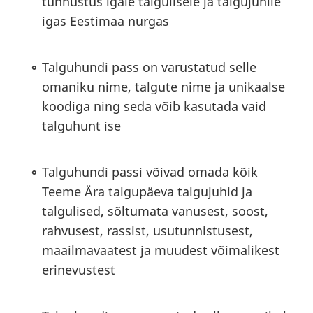
tunnustus igale talgulisele ja talgujuhile
igas Eestimaa nurgas
Talguhundi pass on varustatud selle
omaniku nime, talgute nime ja unikaalse
koodiga ning seda võib kasutada vaid
talguhunt ise
Talguhundi passi võivad omada kõik
Teeme Ära talgupäeva talgujuhid ja
talgulised, sõltumata vanusest, soost,
rahvusest, rassist, usutunnistusest,
maailmavaatest ja muudest võimalikest
erinevustest