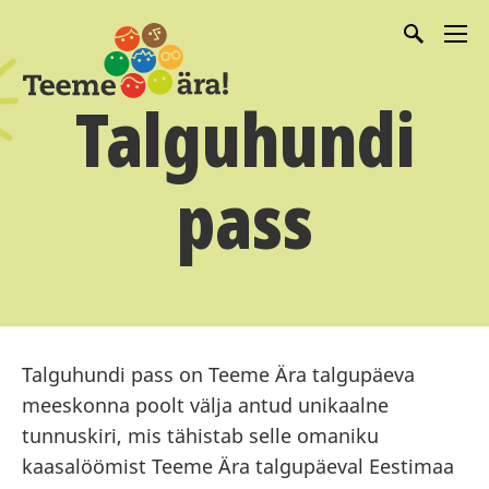
Talguhundi
pass
Talguhundi pass on Teeme Ära talgupäeva
meeskonna poolt välja antud unikaalne
tunnuskiri, mis tähistab selle omaniku
kaasalöömist Teeme Ära talgupäeval Eestimaa