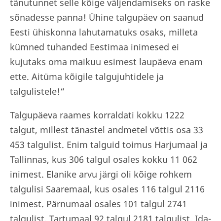
tänutunnet selle kõige väljendamiseks on raske
sõnadesse panna! Ühine talgupäev on saanud
Eesti ühiskonna lahutamatuks osaks, milleta
kümned tuhanded Eestimaa inimesed ei
kujutaks oma maikuu esimest laupäeva enam
ette. Aitüma kõigile talgujuhtidele ja
talgulistele!“
Talgupäeva raames korraldati kokku 1222
talgut, millest tänastel andmetel võttis osa 33
453 talgulist. Enim talguid toimus Harjumaal ja
Tallinnas, kus 306 talgul osales kokku 11 062
inimest. Elanike arvu järgi oli kõige rohkem
talgulisi Saaremaal, kus osales 116 talgul 2116
inimest. Pärnumaal osales 101 talgul 2741
talgulist, Tartumaal 92 talgul 2181 talgulist, Ida-