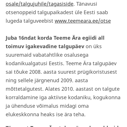
osale/talgujuhile/tagasiside
. Tänavusi
otsenoppeid talgupaikadest üle Eesti saab
lugeda talguveebist
www.teemeara.ee/otse
Juba 16ndat korda Teeme Ära egiidi all
toimuv igakevadine talgupäev
on üks
suuremaid vabatahtlike osalusega
kodanikualgatusi Eestis. Teeme Ära talgupäev
sai tõuke 2008. aasta suurest prügikoristusest
ning sellele järgnenud 2009. aasta
mõttetalgutest. Alates 2010. aastast on talgute
korraldamine iga aktiivse kodaniku, kogukonna
ja ühenduse võimalus midagi oma
elukeskkonna heaks ise ära teha.