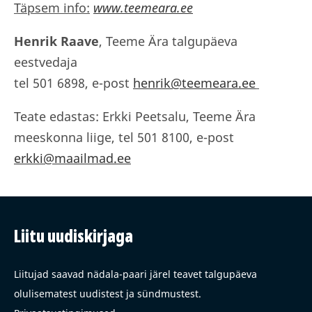
Täpsem info:
www.teemeara.ee
Henrik Raave
, Teeme Ära talgupäeva
eestvedaja
tel 501 6898, e-post
henrik@teemeara.ee
Teate edastas: Erkki Peetsalu, Teeme Ära
meeskonna liige, tel 501 8100, e-post
erkki@maailmad.ee
Liitu uudiskirjaga
Liitujad saavad nädala-paari järel teavet talgupäeva
olulisematest uudistest ja sündmustest.