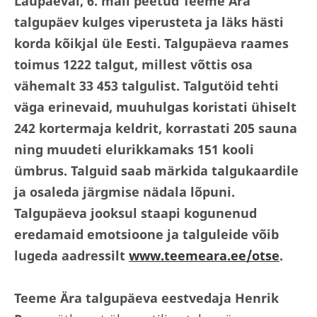
Laupäeval, 6. mail peetud Teeme Ära
talgupäev kulges viperusteta ja läks hästi
korda kõikjal üle Eesti. Talgupäeva raames
toimus 1222 talgut, millest võttis osa
vähemalt 33 453 talgulist. Talgutöid tehti
väga erinevaid, muuhulgas koristati ühiselt
242 kortermaja keldrit, korrastati 205 sauna
ning muudeti elurikkamaks 151 kooli
ümbrus. Talguid saab märkida talgukaardile
ja osaleda järgmise nädala lõpuni.
Talgupäeva jooksul staapi kogunenud
eredamaid emotsioone ja talguleide võib
lugeda aadressilt
www.teemeara.ee/otse
.
Teeme Ära talgupäeva eestvedaja Henrik