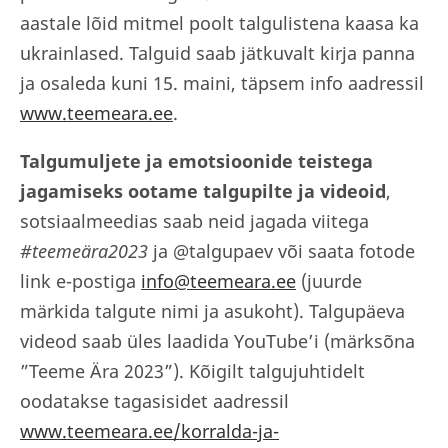
aastale lõid mitmel poolt talgulistena kaasa ka
ukrainlased. Talguid saab jätkuvalt kirja panna
ja osaleda kuni 15. maini, täpsem info aadressil
www.teemeara.ee
.
Talgumuljete ja emotsioonide teistega
jagamiseks ootame talgupilte ja videoid
,
sotsiaalmeedias saab neid jagada viitega
#teemeära2023
ja @talgupaev või saata fotode
link e-postiga
info@teemeara.ee
(juurde
märkida talgute nimi ja asukoht). Talgupäeva
videod saab üles laadida YouTube’i (märksõna
”Teeme Ära 2023”). Kõigilt talgujuhtidelt
oodatakse tagasisidet aadressil
www.teemeara.ee/korralda-ja-