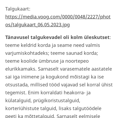
Talgukaart:
https://media.voog.com/0000/0048/2227/phot
os/talgukaart_06.05.2023.jpg
Tänavusel talgukevadel oli
kolm üleskutset
:
teeme keldrid korda ja seame need valmis
varjumiskohtadeks; teeme saunad korda;
teeme koolide ümbruse ja noortepeo
elurikkamaks. Sarnaselt varasematele aastatele
sai iga inimene ja kogukond mõistagi ka ise
otsustada, millised tööd vajavad sel korral ühist
tegemist. Enim korraldati heakorra- ja
külatalguid, prügikoristustalguid,
korteriühistute talguid, lisaks talgutöödele
peeti ka mõttetalguid. Sarnaselt eelmisele