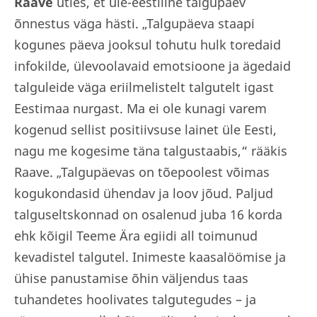
Raave
ütles, et üle-eestiline talgupäev
õnnestus väga hästi. „Talgupäeva staapi
kogunes päeva jooksul tohutu hulk toredaid
infokilde, ülevoolavaid emotsioone ja ägedaid
talguleide väga eriilmelistelt talgutelt igast
Eestimaa nurgast. Ma ei ole kunagi varem
kogenud sellist positiivsuse lainet üle Eesti,
nagu me kogesime täna talgustaabis,“ rääkis
Raave. „Talgupäevas on tõepoolest võimas
kogukondasid ühendav ja loov jõud. Paljud
talguseltskonnad on osalenud juba 16 korda
ehk kõigil Teeme Ära egiidi all toimunud
kevadistel talgutel. Inimeste kaasalöömise ja
ühise panustamise õhin väljendus taas
tuhandetes hoolivates talgutegudes – ja