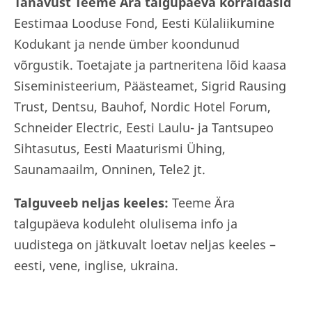
Tänavust Teeme Ära talgupäeva korraldasid
Eestimaa Looduse Fond, Eesti Külaliikumine
Kodukant ja nende ümber koondunud
võrgustik. Toetajate ja partneritena lõid kaasa
Siseministeerium, Päästeamet, Sigrid Rausing
Trust, Dentsu, Bauhof, Nordic Hotel Forum,
Schneider Electric, Eesti Laulu- ja Tantsupeo
Sihtasutus, Eesti Maaturismi Ühing,
Saunamaailm, Onninen, Tele2 jt.
Talguveeb neljas keeles:
Teeme Ära
talgupäeva koduleht
olulisema info ja
uudistega on jätkuvalt loetav neljas keeles –
eesti, vene, inglise, ukraina.