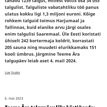
tänavu
1239 talgut, millest võttis osa 34 055
talgulist. Talguliste vabatahtliku töö panus
ulatus kokku ligi 1,3 miljoni euroni.
Kõige
rohkem talguid toimus Harjumaal ja
Tallinnas, kuid elanike arvu järgi osales
enim talgulisi Saaremaal. Üle Eesti koristati
ühiselt 242 kortermaja keldrit, korrastati
205 sauna ning muudeti elurikkamaks 151
kooli ümbrus. Järgmine Teeme Ära
talgupäev leiab aset 4. mail 2024.
Loe lisaks
6. mai 2023