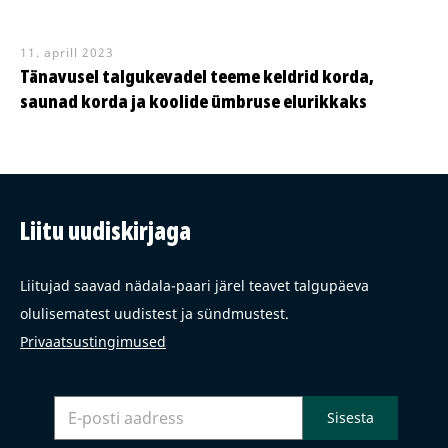
11. aprill 2023
Tänavusel talgukevadel teeme keldrid korda,
saunad korda ja koolide ümbruse elurikkaks
Liitu uudiskirjaga
Liitujad saavad nädala-paari järel teavet talgupäeva
olulisematest uudistest ja sündmustest.
Privaatsustingimused