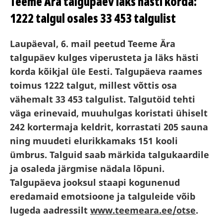
Teeme Ära talgupäev läks hästi korda:
1222 talgul osales 33 453 talgulist
Laupäeval, 6. mail peetud Teeme Ära
talgupäev kulges viperusteta ja läks hästi
korda kõikjal üle Eesti. Talgupäeva raames
toimus 1222 talgut, millest võttis osa
vähemalt 33 453 talgulist. Talgutöid tehti
väga erinevaid, muuhulgas koristati ühiselt
242 kortermaja keldrit, korrastati 205 sauna
ning muudeti elurikkamaks 151 kooli
ümbrus. Talguid saab märkida talgukaardile
ja osaleda järgmise nädala lõpuni.
Talgupäeva jooksul staapi kogunenud
eredamaid emotsioone ja talguleide võib
lugeda aadressilt
www.teemeara.ee/otse
.