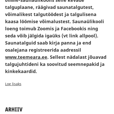
online
-saunaülikoolis selle kevade
talguplaane, räägivad saunatalgutest,
võimalikest talgutöödest ja talgulisena
kaasa löömise võimalustest. Saunaülikooli
loeng toimub Zoomis ja Facebookis ning
seda võib jälgida igaüks (vt link allpool).
Saunatalguid saab kirja panna ja end
osalejana registreerida aadressil
www.teemeara.ee
. Sellest nädalast jõuavad
talgujuhtideni ka soovitud seemnepakid ja
kinkekaardid.
Loe lisaks
ARHIIV