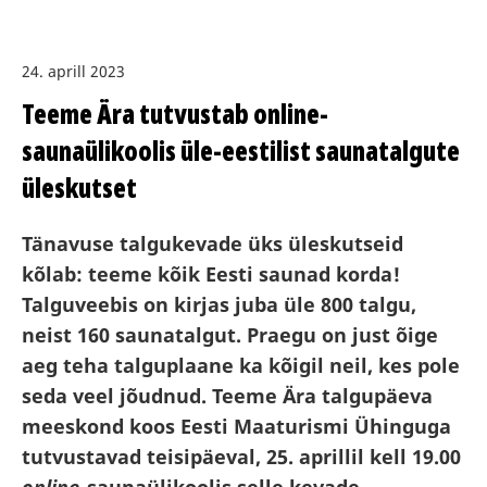
24. aprill 2023
Teeme Ära tutvustab online-
saunaülikoolis üle-eestilist saunatalgute
üleskutset
Tänavuse talgukevade üks üleskutseid
kõlab: teeme kõik Eesti saunad korda!
Talguveebis on kirjas juba üle 800 talgu,
neist 160 saunatalgut. Praegu on just õige
aeg teha talguplaane ka kõigil neil, kes pole
seda veel jõudnud. Teeme Ära talgupäeva
meeskond koos Eesti Maaturismi Ühinguga
tutvustavad teisipäeval, 25. aprillil kell 19.00