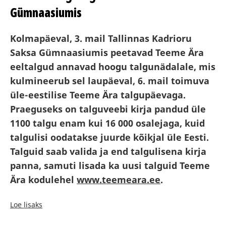
Gümnaasiumis
Kolmapäeval, 3. mail Tallinnas Kadrioru
Saksa Gümnaasiumis peetavad Teeme Ära
eeltalgud annavad hoogu talgunädalale, mis
kulmineerub sel laupäeval, 6. mail toimuva
üle-eestilise Teeme Ära talgupäevaga.
Praeguseks on talguveebi kirja pandud üle
1100 talgu enam kui 16 000 osalejaga, kuid
talgulisi oodatakse juurde kõikjal üle Eesti.
Talguid saab valida ja end talgulisena kirja
panna, samuti lisada ka uusi talguid Teeme
Ära kodulehel
www.teemeara.ee
.
Loe lisaks