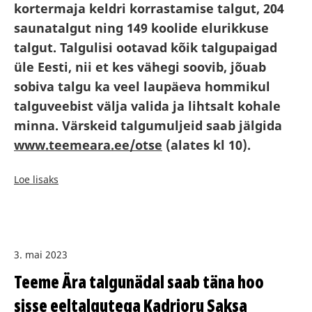
kortermaja keldri korrastamise talgut, 204
saunatalgut ning 149 koolide elurikkuse
talgut. Talgulisi ootavad kõik talgupaigad
üle Eesti, nii et kes vähegi soovib, jõuab
sobiva talgu ka veel laupäeva hommikul
talguveebist välja valida ja lihtsalt kohale
minna. Värskeid talgumuljeid saab jälgida
www.teemeara.ee/otse
(alates kl 10).
Loe lisaks
3. mai 2023
Teeme Ära talgunädal saab täna hoo
sisse eeltalgutega Kadrioru Saksa