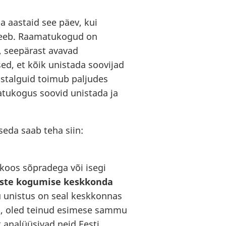
a aastaid see päev, kui
 teeb. Raamatukogud on
 seepärast avavad
d, et kõik unistada soovijad
istalguid toimub paljudes
matukogus soovid unistada ja
seda saab teha siin:
koos sõpradega või isegi
uste kogumise keskkonda
u unistus on seal keskkonnas
d, oled teinud esimese sammu
t analüüsivad neid Eesti