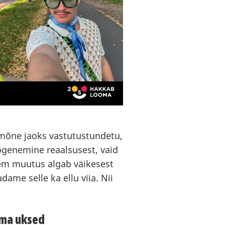
 mõne jaoks vastutustundetu,
õgenemine reaalsusest, vaid
m muutus algab väikesest
ame selle ka ellu viia. Nii
oma uksed