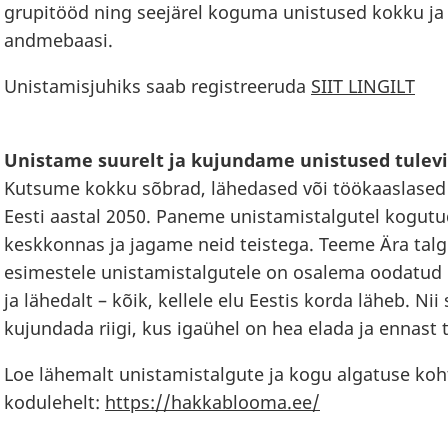
grupitööd ning seejärel koguma unistused kokku ja
andmebaasi.
Unistamisjuhiks saab registreeruda
SIIT LINGILT
Unistame suurelt ja kujundame unistused tulevik
Kutsume kokku sõbrad, lähedased või töökaaslased j
Eesti aastal 2050. Paneme unistamistalgutel kogutud
keskkonnas ja jagame neid teistega. Teeme Ära tal
esimestele unistamistalgutele on osalema oodatud 
ja lähedalt – kõik, kellele elu Eestis korda läheb. N
kujundada riigi, kus igaühel on hea elada ja ennast 
Loe lähemalt unistamistalgute ja kogu algatuse ko
kodulehelt:
https://hakkablooma.ee/