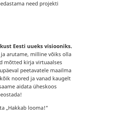
 edastama need projekti
ust Eesti uueks visiooniks.
a arutame, milline võiks olla
 mõtted kirja virtuaalses
gupäeval peetavatele maailma
kõik noored ja vanad kaugelt
ii saame aidata üheskoos
teostada!
hta „Hakkab looma!“