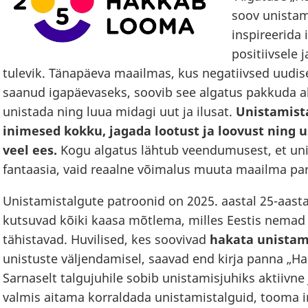
soov unistam
inspireerida
positiivsele 
tulevik. Tänapäeva maailmas, kus negatiivsed uudise
saanud igapäevaseks, soovib see algatus pakkuda alt
unistada ning luua midagi uut ja ilusat.
Unistamist
inimesed kokku, jagada lootust ja loovust ning 
veel ees.
Kogu algatus lähtub veendumusest, et unis
fantaasia, vaid reaalne võimalus muuta maailma pa
Unistamistalgute patroonid on 2025. aastal 25-aast
kutsuvad kõiki kaasa mõtlema, milles Eestis nema
tähistavad. Huvilised, kes soovivad
hakata
unistam
unistuste väljendamisel, saavad end kirja panna „H
Sarnaselt talgujuhile sobib unistamisjuhiks aktiivne
valmis aitama korraldada unistamistalguid, tooma i