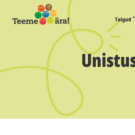
Talgud
Unistus