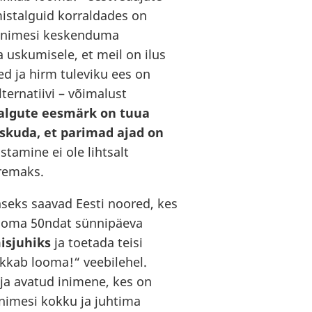
istalguid korraldades on
 inimesi keskenduma
ja uskumisele, et meil on ilus
d ja hirm tuleviku ees on
ernatiivi – võimalust
algute eesmärk on tuua
uskuda, et parimad ajad on
tamine ei ole lihtsalt
remaks.
aseks saavad Eesti noored, kes
d oma 50ndat sünnipäeva
isjuhiks
ja toetada teisi
akkab looma!“ veebilehel.
 ja avatud inimene, kes on
nimesi kokku ja juhtima