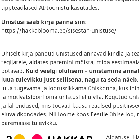
tippteadlased AI-tööriistu kasutades.
Unistusi saab kirja panna siin
:
https://hakkablooma.ee/sisestan-unistuse/
Ühiselt kirja pandud unistused annavad kindla ja t
tegijatele, aidates paremini mõista, mida eestimaala
ootavad.
Kuid veelgi olulisem – unistamine anna
luua tulevikku just sellisena, nagu ta seda näeb
luua tugevama ja lootusrikkama ühiskonna, kus ini
ja motivatsiooni oma unistusi ellu viia. Kogutud uni
ja lahendused, mis toovad kaasa reaalsed positiivs
eluvaldkondades. Nii loome koos Eestile ühise loo, 
paremasse tulevikku.
Algatuse „H