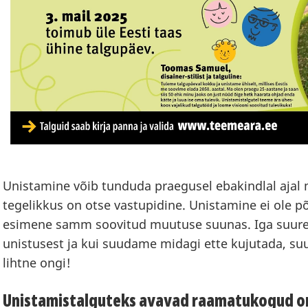
Unistamine võib tunduda praegusel ebakindlal ajal
tegelikkus on otse vastupidine. Unistamine ei ole p
esimene samm soovitud muutuse suunas. Iga suure
unistusest ja kui suudame midagi ette kujutada, suud
lihtne ongi!
Unistamistalguteks avavad raamatukogud 