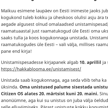
Maikuu esimene laupäev on Eesti inimeste jaoks jub
kogukond tuleb kokku ja üheskoos olulisi asju ära
aegade algusest olnud omalaadsed unistamispesad,
raamatuaastal just raamatukogud üle Eesti oma ukse
saaks tulla ja koos kogukonnaga unistada. Unistam
raamatukogudes üle Eesti – vali välja, millises raa
pane end kirja!
Unistamispesadesse kirjapanek algab
10. aprillil
ja 
https://hakkablooma.ee/unistamisest/
Unistada saab kogukonnaga, aga seda võib teha ka 
üksinda.
Oma unistused palume sisestada unist
Citizen OS alates 20. märtsist kuni 20. maini.
Sin
anonüümne, aga kui su unistus on juba välja öeldu
selle elluviimiseks. Pärast unistuste kokku kogumis