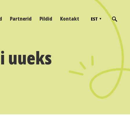
d
Partnerid
Pildid
Kontakt
EST
ti uueks