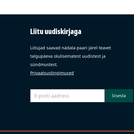
Liitu uudiskirjaga
Liitujad saavad nädala-paari järel teavet
talgupäeva olulisematest uudistest ja
sündmustest.
Privaatsustingimused