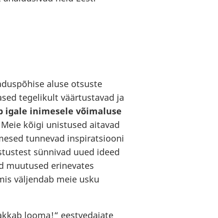
eaduspõhise aluse otsuste
sed tegelikult väärtustavad ja
b igale inimesele võimaluse
.
Meie kõigi unistused aitavad
mesed tunnevad inspiratsiooni
stustest sünnivad uued ideed
ed muutused erinevates
mis väljendab meie usku
akkab looma!“ eestvedajate