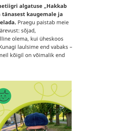
etiigri algatuse „Hakkab
 tänasest kaugemale ja
 elada.
Praegu paistab meie
ärevust: sõjad,
lline olema, kui üheskoos
 Kunagi laulsime end vabaks –
eil kõigil on võimalik end