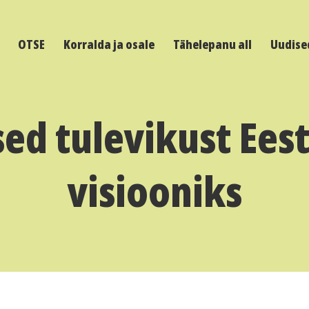
OTSE
Korralda ja osale
Tähelepanu all
Uudise
ed tulevikust Ees
visiooniks