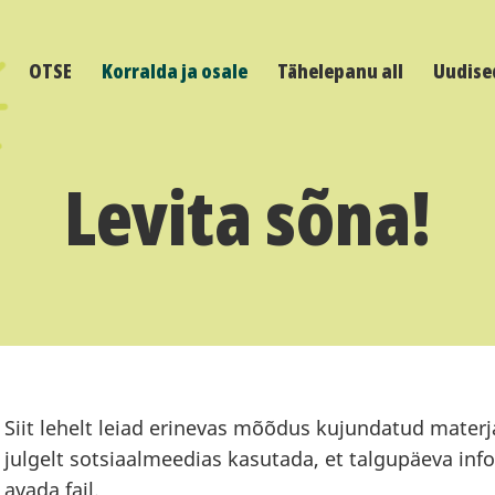
OTSE
Korralda ja osale
Tähelepanu all
Uudise
Levita sõna!
Siit lehelt leiad erinevas mõõdus kujundatud materj
julgelt sotsiaalmeedias kasutada, et talgupäeva infot l
avada fail.