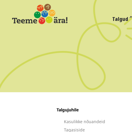
Talgud
Talgujuhile
Kasulikke nõuandeid
Tagasiside