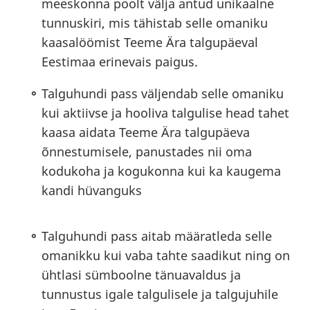
meeskonna poolt välja antud unikaalne
tunnuskiri, mis tähistab selle omaniku
kaasalöömist Teeme Ära talgupäeval
Eestimaa erinevais paigus.
Talguhundi pass väljendab selle omaniku
kui aktiivse ja hooliva talgulise head tahet
kaasa aidata Teeme Ära talgupäeva
õnnestumisele, panustades nii oma
kodukoha ja kogukonna kui ka kaugema
kandi hüvanguks
Talguhundi pass aitab määratleda selle
omanikku kui vaba tahte saadikut ning on
ühtlasi sümboolne tänuavaldus ja
tunnustus igale talgulisele ja talgujuhile