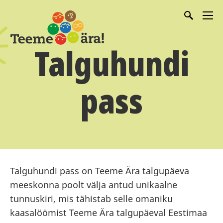
Talguhundi
pass
Talguhundi pass on Teeme Ära talgupäeva
meeskonna poolt välja antud unikaalne
tunnuskiri, mis tähistab selle omaniku
kaasalöömist Teeme Ära talgupäeval Eestimaa