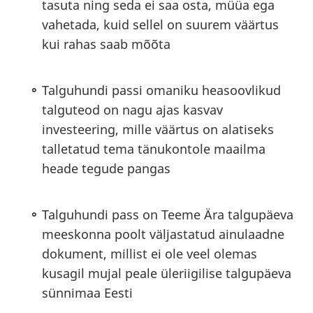
tasuta ning seda ei saa osta, müüa ega
vahetada, kuid sellel on suurem väärtus
kui rahas saab mõõta
Talguhundi passi omaniku heasoovlikud
talguteod on nagu ajas kasvav
investeering, mille väärtus on alatiseks
talletatud tema tänukontole maailma
heade tegude pangas
Talguhundi pass on Teeme Ära talgupäeva
meeskonna poolt väljastatud ainulaadne
dokument, millist ei ole veel olemas
kusagil mujal peale üleriigilise talgupäeva
sünnimaa Eesti