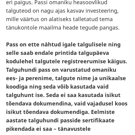
eri paigus. Passi omaniku heasoovlikud
talguteod on nagu ajas kasvav investeering,
mille väärtus on alatiseks talletatud tema
tänukontole maailma heade tegude pangas.
Pass on ette nähtud igale talgulisele ning
selle saab endale printida talgupäeva
kodulehel talgutele registreerumise käigus.
Talguhundi pass on varustatud omaniku
ees- ja perenime, talgute nime ja unikaalse
koodiga ning seda võib kasutada vaid
talguhunt ise. Seda ei saa kasutada isikut
tõendava dokumendina, vaid vajadusel koos
isikut tõendava dokumendiga. Eelmiste
aastate talguhundi passide sertifikaate
pikendada ei saa – tänavustele