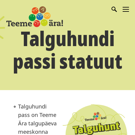
Talguhundi
passi statuut
Talguhundi
pass on Teeme
Ära talgupäeva
meeskonna