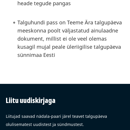
heade tegude pangas
Talguhundi pass on Teeme Ära talgupäeva
meeskonna poolt väljastatud ainulaadne
dokument, millist ei ole veel olemas
kusagil mujal peale üleriigilise talgupäeva
sünnimaa Eesti
Liitu uudiskirjaga
Liitujad saavad nädala-paari järel teavet talgupäeva
olulisematest uudistest ja sündmustest.