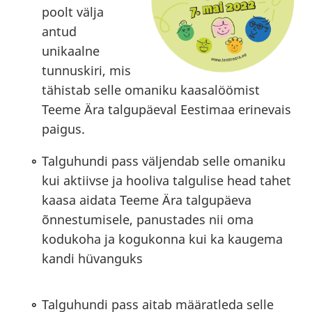
poolt välja
antud
unikaalne
tunnuskiri, mis
tähistab selle omaniku kaasalöömist
Teeme Ära talgupäeval Eestimaa erinevais
paigus.
Talguhundi pass väljendab selle omaniku
kui aktiivse ja hooliva talgulise head tahet
kaasa aidata Teeme Ära talgupäeva
õnnestumisele, panustades nii oma
kodukoha ja kogukonna kui ka kaugema
kandi hüvanguks
Talguhundi pass aitab määratleda selle