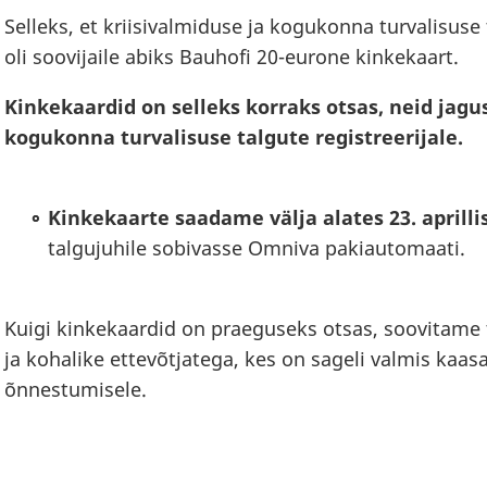
Selleks, et kriisivalmiduse ja kogukonna turvalisuse
oli soovijaile abiks Bauhofi 20-eurone kinkekaart.
Kinkekaardid on selleks korraks otsas, neid jagu
kogukonna turvalisuse talgute registreerijale.
Kinkekaarte saadame välja alates 23. aprilli
talgujuhile sobivasse Omniva pakiautomaati.
Kuigi kinkekaardid on praeguseks otsas, soovitame
ja kohalike ettevõtjatega, kes on sageli valmis kaa
õnnestumisele.