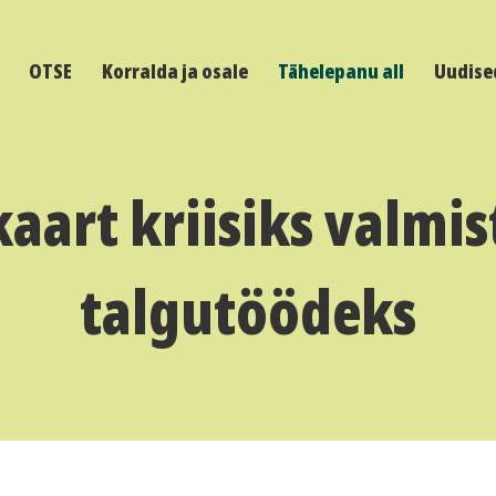
OTSE
Korralda ja osale
Tähelepanu all
Uudise
aart kriisiks valmi
talgutöödeks