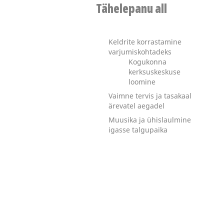
Tähelepanu all
Keldrite korrastamine
varjumiskohtadeks
Kogukonna
kerksuskeskuse
loomine
Vaimne tervis ja tasakaal
ärevatel aegadel
Muusika ja ühislaulmine
igasse talgupaika