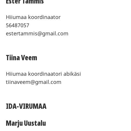
Ester Tammis
Hiiumaa koordinaator
56487057
estertammis@gmail.com
Tiina Veem
Hiiumaa koordinaatori abikäsi
tiinaveem@gmail.com
IDA-VIRUMAA
Marju Uustalu