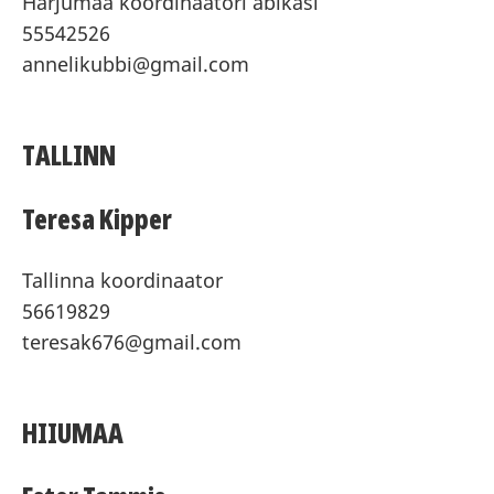
Harjumaa koordinaatori abikäsi
55542526
annelikubbi@gmail.com
TALLINN
Teresa Kipper
Tallinna koordinaator
56619829
teresak676@gmail.com
HIIUMAA