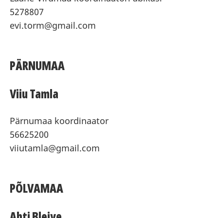
5278807
evi.torm@gmail.com
P
ÄRNUMAA
Viiu Tamla
Pärnumaa koordinaator
56625200
viiutamla@gmail.com
PÕLVAMAA
Ahti Bleive