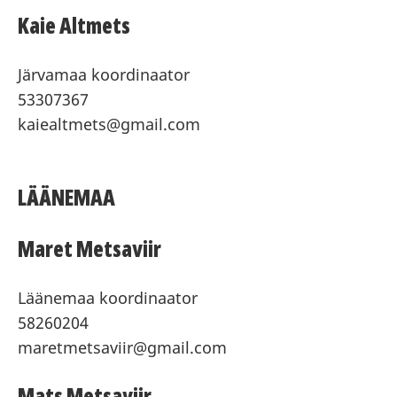
Kaie Altmets
Järvamaa koordinaator
53307367
kaiealtmets@gmail.com
LÄÄNEMAA
Maret Metsaviir
Läänemaa koordinaator
58260204
maretmetsaviir@gmail.com
Mats Metsaviir