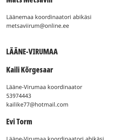
Läänemaa koordinaatori abikäsi
metsaviirum@online.ee
LÄÄNE-VIRUMAA
Kaili Kõrgesaar
Lääne-Virumaa koordinaator
53974443
kailike77@hotmail.com
Evi Torm
Lääne-Virumaa koordinaatori abikäsi