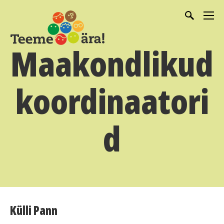
Maakondlikud
koordinaatori
d
Külli Pann