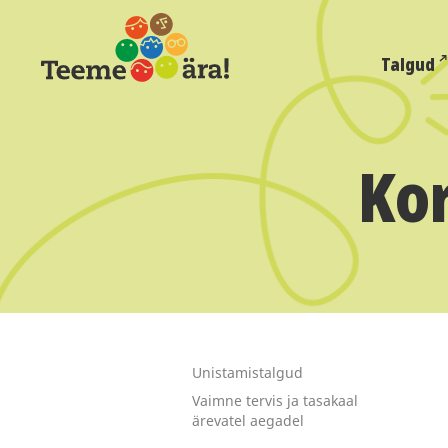
Talgud
Kor
Unistamistalgud
Vaimne tervis ja tasakaal
ärevatel aegadel