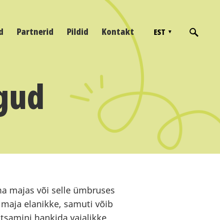
d
Partnerid
Pildid
Kontakt
EST
lgud
a majas või selle ümbruses
maja elanikke, samuti võib
tsamini hankida vajalikke