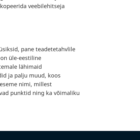
d kopeerida veebilehitseja
üsiksid, pane teadetetahvlile
on üle-eestiline
 temale lähimaid
id ja palju muud, koos
a eseme nimi, millest
vad punktid ning ka võimaliku