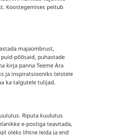
ust. Koostegemises peitub
rastada majaümbrust,
a puid-põõsaid, puhastade
ena kirja panna Teeme Ära
s ja inspiratsiooniks teistele
a ka talgutele tulijad.
uulutus. Riputa kuulutus
elanikke e-postiga teavitada,
il oleks lihtne leida ja end