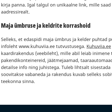
kirja panna. Igal talgul on unikaalne link, mille saa
aadressirealt.
Maja ümbruse ja keldrite korrashoid
Selleks, et edaspidi maja ümbrus ja kelder puhtad p
infoleht www.kuhuviia.ee tutvustusega.
Kuhuviia.ee
kaardirakendus (veebileht), mille abil leiab inimene
pakendikonteinereid, jäätmejaamad, taaraautomaad
detailse info ning juhistega. Tuleb lihtsalt sisestad
soovitakse vabaneda ja rakendus kuvab selleks sobi
teekonna sinna.