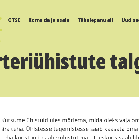
OTSE
Korralda ja osale
Tähelepanu all
Uudise
teriühistute ta
Kutsume ühistuid üles mõtlema, mida oleks vaja om
ära teha. Ühistesse tegemistesse saab kaasata oma 
teha koostööd naaberühistutega. Üheskoos saab lih