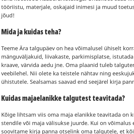
tööriistu, materjale, oskajaid inimesi ja muud toet
jõud!
Mida ja kuidas teha?
Teeme Ära talgupäev on hea võimalusel ühiselt kor
mänguväljakuid, liivakaste, parkimisplatse, istutad
kraave, värvida aedu jne. Oma plaanid tuleb talgut
veebilehel. Nii olete ka teistele nähtav ning eeskujuk
ühistutele. Sealsamas saavad end seejärel kirja pann
Kuidas majaelanikke talgutest teavitada?
Kõige lihtsam viis oma maja elanikke teavitada on k
stendile või maja välisukse juurde. Kui on võimalus 
soovitame kirja panna otselink oma talgutele, et kõig