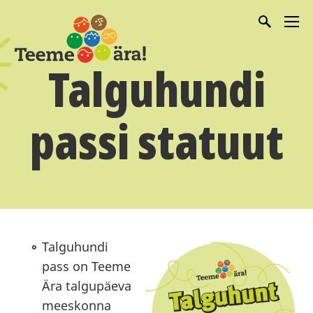
Talguhundi
passi statuut
Talguhundi
pass on Teeme
Ära talgupäeva
meeskonna