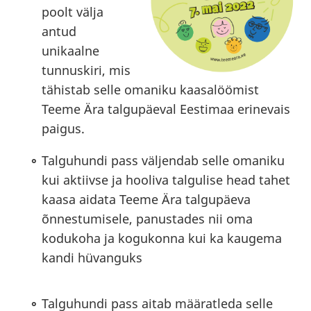
poolt välja
antud
unikaalne
tunnuskiri, mis
tähistab selle omaniku kaasalöömist
Teeme Ära talgupäeval Eestimaa erinevais
paigus.
Talguhundi pass väljendab selle omaniku
kui aktiivse ja hooliva talgulise head tahet
kaasa aidata Teeme Ära talgupäeva
õnnestumisele, panustades nii oma
kodukoha ja kogukonna kui ka kaugema
kandi hüvanguks
Talguhundi pass aitab määratleda selle