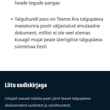
heade tegude pangas
Talguhundi pass on Teeme Ära talgupäeva
meeskonna poolt väljastatud ainulaadne
dokument, millist ei ole veel olemas
kusagil mujal peale üleriigilise talgupäeva
sünnimaa Eesti
Liitu uudiskirjaga
Liitujad saavad nädala-paari järel teavet talgupäeva
olulisematest uudistest ja sündmustest.