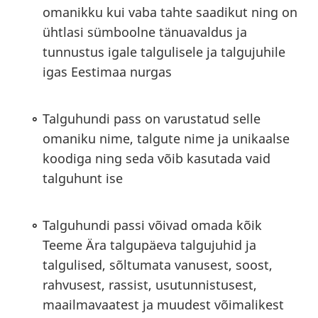
omanikku kui vaba tahte saadikut ning on
ühtlasi sümboolne tänuavaldus ja
tunnustus igale talgulisele ja talgujuhile
igas Eestimaa nurgas
Talguhundi pass on varustatud selle
omaniku nime, talgute nime ja unikaalse
koodiga ning seda võib kasutada vaid
talguhunt ise
Talguhundi passi võivad omada kõik
Teeme Ära talgupäeva talgujuhid ja
talgulised, sõltumata vanusest, soost,
rahvusest, rassist, usutunnistusest,
maailmavaatest ja muudest võimalikest